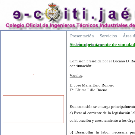
Presentación
Servicios
Área d
Sección permanente de vinculad
Galería de imágenes
Comisión presidida por el Decano D. Ra
continuación:
Vocales
:
D. José María Duro Romero
Dª. Fátima Lillo Bueno
Esta comisión se encarga principalmente
a) Estar al corriente de la legislación 
colaboración y asesoramiento a los Órga
b) Desarrollar la labor necesaria p