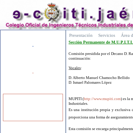
Presentación
Servicios
Área d
Sección Permanente de M.U.P.I.T.I.
Comisión presidida por el Decano D. Ra
continuación:
Vocales
:
D. Alberto Manuel Chamocho Bellido
D. Ismael Palomares López
MUPITI (
http://www.mupiti.com
) es la
Industriales.
Es una institución propia y exclusiva 
proporciona una forma de aseguramiento
Esta comisión se encarga principalmente