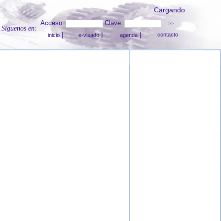
Cargando
Acceso:
Clave:
Síguenos en:
|
|
|
contacto
inicio
e-visado
agenda